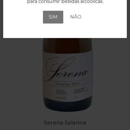
para consumir bebidas alcoólicas.
SIM
NÃO
Serena Salarina